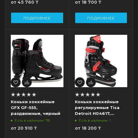
от
45 760 ₸
от
18 700 ₸
ПОДРОБНЕЕ
ПОДРОБНЕЕ
Коньки хоккейные
Коньки хоккейные
GFX GF-555,
регулируемые Tisa
раздвижные, черный
Detroit H04617,
черный/красный
Есть в наличии: 78
Есть в наличии: 1
от
20 910 ₸
от
18 200 ₸