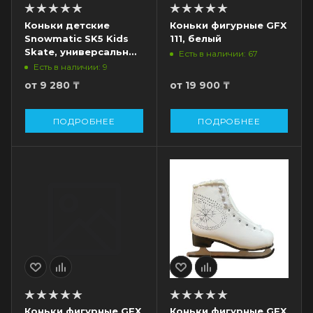
Коньки детские
Коньки фигурные GFX
Snowmatic SK5 Kids
111, белый
Skate, универсальные
Есть в наличии: 67
с двумя лезвиями,
Есть в наличии: 9
синий
от
9 280 ₸
от
19 900 ₸
ПОДРОБНЕЕ
ПОДРОБНЕЕ
Коньки фигурные GFX
Коньки фигурные GFX