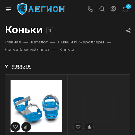
0
Коньки
11
—
—
—
Главная
Каталог
Лыжи и лыжероллеры
—
Конькобежный спорт
Коньки
ФИЛЬТР