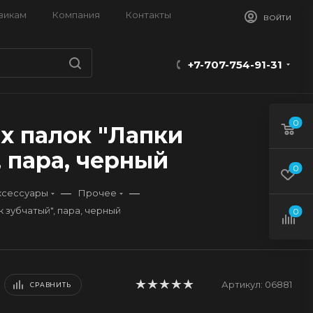
викам
Компания
Контакты
ВОЙТИ
+7-707-754-91-31
0
х палок "Лапки
 пара, черный
0
—
—
ксессуары
Прочее
 зубчатый", пара, черный
0
Артикул:
06881
СРАВНИТЬ