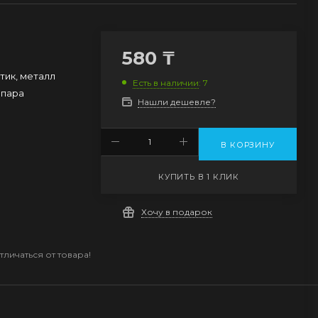
580
₸
тик, металл
Есть в наличии
: 7
1 пара
Нашли дешевле?
В КОРЗИНУ
КУПИТЬ В 1 КЛИК
Хочу в подарок
личаться от товара!