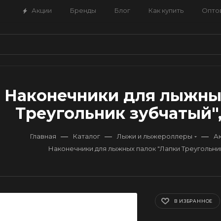
Акции
Бренды
Блог
Как купить
Опто
Наконечники для лыжны
Треугольник зубчатый",
—
—
—
Главная
Каталог
Лыжи и лыжероллеры
А
Наконечники для лыжных палок "Лапки Треугольник
В ИЗБРАННОЕ