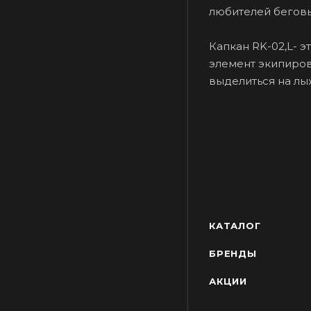
любителей беговых
Капкан RK-02,L- э
элемент экипиров
выделиться на лы
КАТАЛОГ
БРЕНДЫ
АКЦИИ