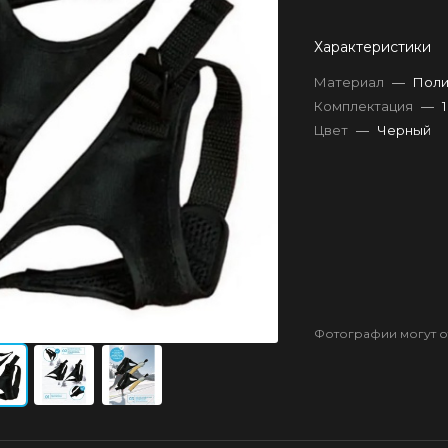
Характеристики
Материал
—
Поли
Комплектация
—
Цвет
—
Черный
Фотографии могут от