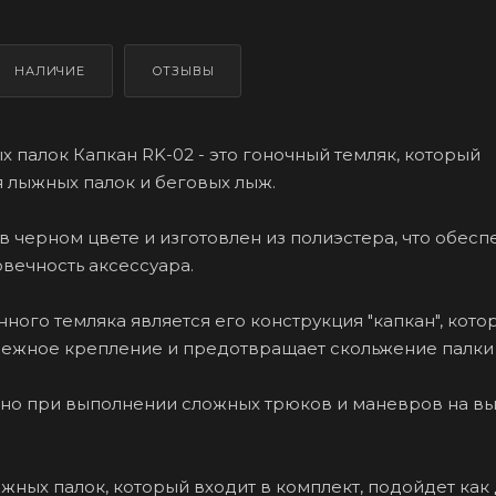
НАЛИЧИЕ
ОТЗЫВЫ
х палок Капкан RK-02 - это гоночный темляк, который
 лыжных палок и беговых лыж.
в черном цвете и изготовлен из полиэстера, что обесп
овечность аксессуара.
ного темляка является его конструкция "капкан", кото
ежное крепление и предотвращает скольжение палки 
жно при выполнении сложных трюков и маневров на в
жных палок, который входит в комплект, подойдет как