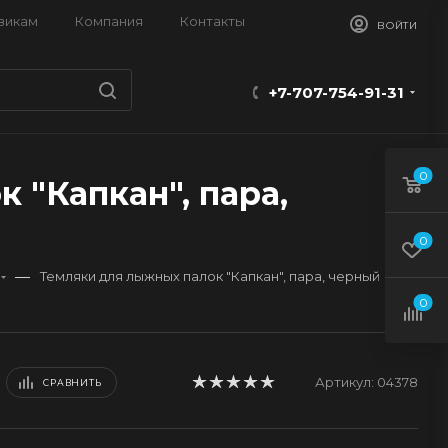
викам
Компания
Контакты
ВОЙТИ
+7-707-754-91-31
0
 "Капкан", пара,
0
—
Темляки для лыжных палок "Капкан", пара, черный
0
Артикул:
04378
СРАВНИТЬ