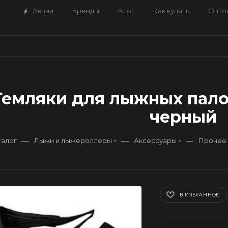
Акции
Бренды
Блог
Как купить
Опто
Темляки для лыжных палок
черный
—
—
—
талог
Лыжи и лыжероллеры
Аксессуары
Прочее
В ИЗБРАННОЕ