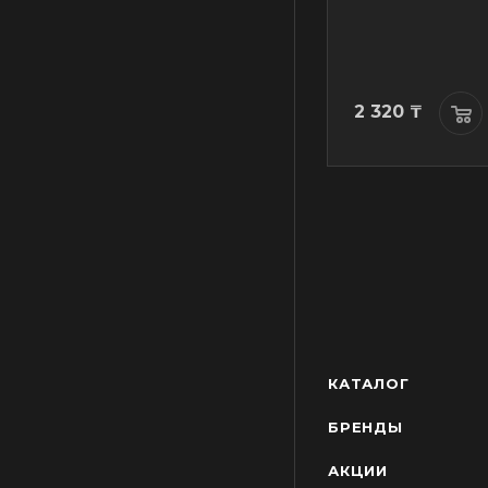
26 650
24 100
2 320
₸
₸
₸
КАТАЛОГ
БРЕНДЫ
АКЦИИ