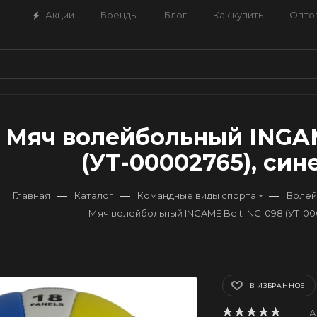
Акции
Бренды
Блог
Как купить
Опто
Мяч волейбольный INGAM
(УТ-00002765), си
—
—
—
Главная
Каталог
Командные виды спорта
Волей
Мяч волейбольный INGAME Belt ING-098 (УТ-00
В ИЗБРАННОЕ
А