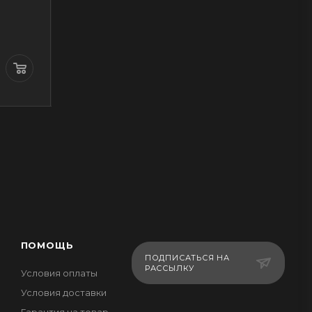
39 300
1
4 420
₸
₸
₸
ПОМОЩЬ
ПОДПИСАТЬСЯ НА
РАССЫЛКУ
Условия оплаты
Условия доставки