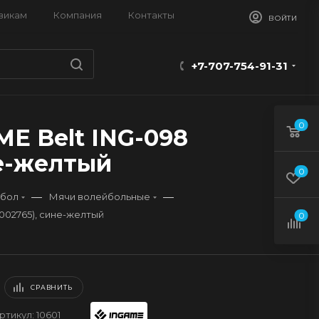
викам
Компания
Контакты
ВОЙТИ
+7-707-754-91-31
0
E Belt ING-098
не-желтый
0
—
—
бол
Мячи волейбольные
002765), сине-желтый
0
СРАВНИТЬ
ртикул:
10601