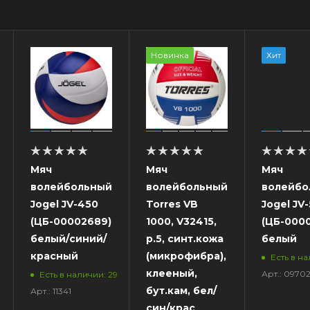
Новинка
Хит
Мяч
Мяч
Мяч
волейбольный
волейбольный
волейбо
Jogel JV-450
Torres VB
Jogel JV
(ЦБ-00002689),
1000, V32415,
(ЦБ-0000
белый/синий/
р.5, синт.кожа
белый
красный
(микрофибра),
Есть в на
клееный,
Арт.: 0970
1
Есть в наличии: 29
бут.кам, бел/
Арт.: 11341
син/крас