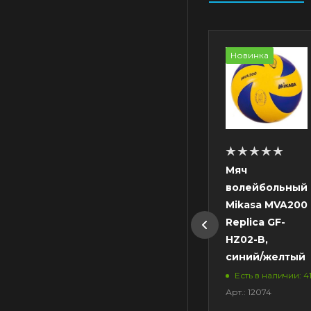
Новинка
Мяч
Мяч
Мяч
волейбольный
волейбольный
волейбольный
Mikasa V320W
Gala Training
Mikasa MVA200
10
Replica GF-
Нет в наличии
HZ02-B,
рт.: 01154
Нет в наличии
синий/желтый
Арт.: 01143
Есть в наличии: 4
Арт.: 12074