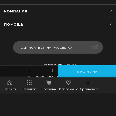
КОМПАНИЯ
ПОМОЩЬ
ПОДПИСАТЬСЯ НА РАССЫЛКУ
+7-707-754-91-31
В КОРЗИНУ
legionsportkz@gmail.com
г.Костанай, ул. Баймагамбетова
Главная
Каталог
Корзина
Избранные
Сравнение
193, ВП-5