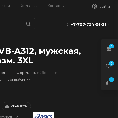
викам
Компания
Контакты
ВОЙТИ
+7-707-754-91-31
0
VB-A312, мужская,
зм. 3XL
0
—
—
бол
Формы волейбольные
ая, черный/синий
0
СРАВНИТЬ
ртикул:
11293