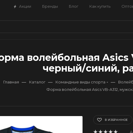
Акции
Бренды
Блог
Как купить
Опто
орма волейбольная Asics 
черный/синий, ра
—
—
—
Главная
Каталог
Командные виды спорта
Волей
Форма волейбольная Asics VB-A312, мужск
В ИЗБРАННОЕ
А