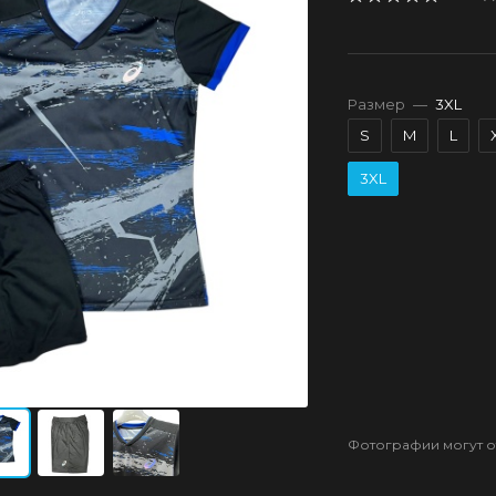
Размер
—
3XL
S
M
L
3XL
Фотографии могут от