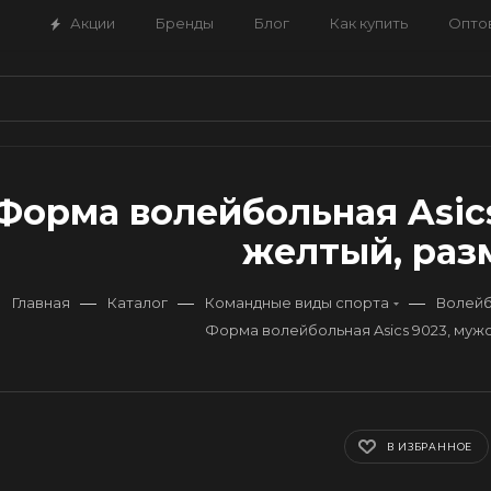
Акции
Бренды
Блог
Как купить
Опто
Форма волейбольная Asics
желтый, разм
—
—
—
Главная
Каталог
Командные виды спорта
Волей
Форма волейбольная Asics 9023, муж
В ИЗБРАННОЕ