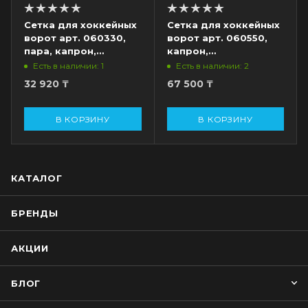
Сетка для хоккейных
Сетка для хоккейных
ворот арт. 060330,
ворот арт. 060550,
пара, капрон,
капрон,
1.85х1.25х0.7х1.3 м,
1.85х1.25х0.5х1.15 м,
Есть в наличии: 1
Есть в наличии: 2
яч.4 см, нить 3 мм,
ячейка 4 см, нить 5
32 920
₸
67 500
₸
белый
мм, белый
В КОРЗИНУ
В КОРЗИНУ
КАТАЛОГ
БРЕНДЫ
АКЦИИ
БЛОГ