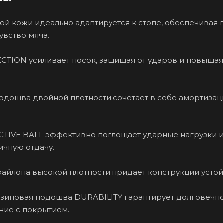
ной кожи идеально адаптируется к стопе, обеспечивая 
увство мяча.
CTION усиливает носок, защищая от ударов и повышая
дошва двойной плотности сочетает в себе амортизац
TIVE BALL эффективно поглощает ударные нагрузки 
ичную отдачу.
файлона высокой плотности придает конструкции устой
зиновая подошва DURABILITY гарантирует долговечно
ние с покрытием.