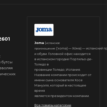
2601
Joma
(
испанское
[ˈxoma] — Хо́ма) — испанский
произношение:
и обуви. Головной офис находится
к
в испанском городке Портильо-де-
 бутсы
Толедо в
зволяя
провинции Толедо, Испания.
тических
Название компании происходит от
имени сына основателя Хосе
Мануэля, который в настоящее
время
является президентом компании.
Все товары категории