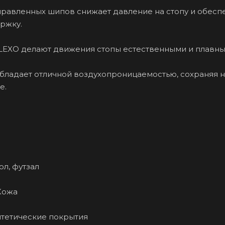
равленных шипов снижает давление на стопу и обесп
ржку.
LEXO делают движения стопы естественными и плавны
бладает отличной воздухопроницаемостью, сохраняя н
е.
ол, футзал
Кожа
нтетические покрытия