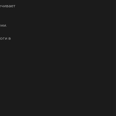
ечивает
ми.
оги в