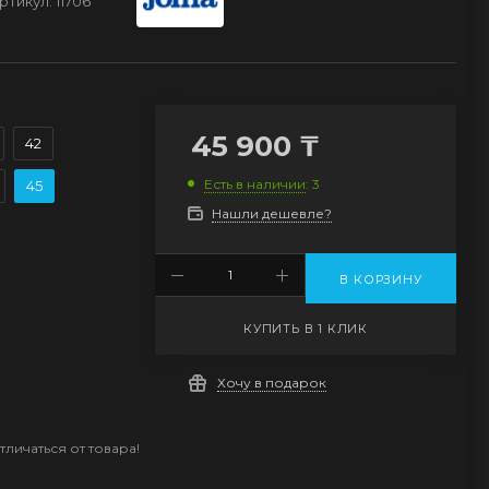
ртикул:
11706
45 900
₸
42
Есть в наличии
: 3
45
Нашли дешевле?
В КОРЗИНУ
КУПИТЬ В 1 КЛИК
Хочу в подарок
личаться от товара!