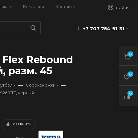
викам
Компания
Контакты
ВОЙТИ
+7-707-754-91-31
0
 Flex Rebound
, разм. 45
0
—
—
утбол
Сороконожки
S2601TF, черный
0
СРАВНИТЬ