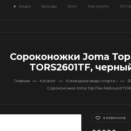
Акции
Бренды
Блог
Как купить
Опто
Сороконожки Joma Top
TORS2601TF, черный
—
—
—
Главная
Каталог
Командные виды спорта
Ф
Сороконожки Joma Top Flex Rebound TOR
В ИЗБРАННОЕ