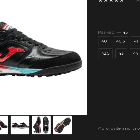
А
Размер
—
45
40
40,5
41
42,5
43
44
Фотографии могут от