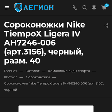
0
Сороконожки Nike
TiempoX Ligera IV
AH7246-006
(арт.3156), черный,
разм. 40
—
—
—
Главная
Каталог
Командные виды спорта
—
—
Футбол
Сороконожки
Сороконожки Nike TiempoX Ligera IV AH7246-006 (арт.3156),
черный