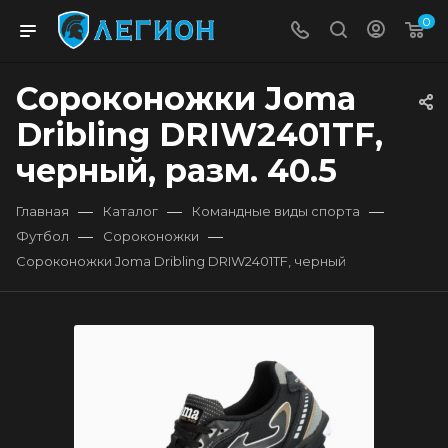
0
Сороконожки Joma
Dribling DRIW2401TF,
черный, разм. 40.5
—
—
—
Главная
Каталог
Командные виды спорта
—
—
Футбол
Сороконожки
Сороконожки Joma Dribling DRIW2401TF, черный