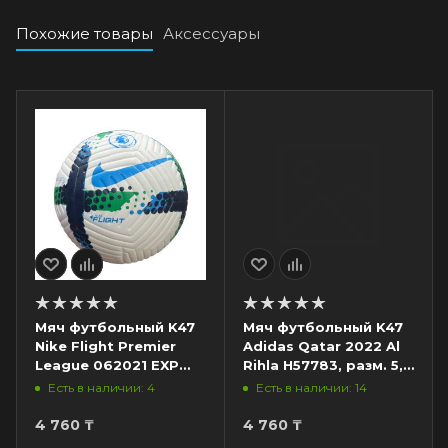
Похожие товары
Аксессуары
Мяч футбольный K47
Мяч футбольный K47
Nike Flight Premier
Adidas Qatar 2022 Al
League 062021 EXP
Rihla H57783, разм. 5,
SC8235, разм. 5,
белый/синий/
Есть в наличии: 4
Есть в наличии: 14
белый/темно-синий/
оранжевый
зеленый
4 760
₸
4 760
₸