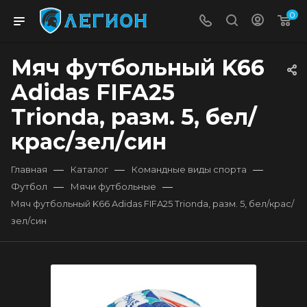
0
Мяч футбольный K66
Adidas FIFA25
Trionda, разм. 5, бел/
крас/зел/син
—
—
—
Главная
Каталог
Командные виды спорта
—
—
Футбол
Мячи футбольные
Мяч футбольный K66 Adidas FIFA25 Trionda, разм. 5, бел/крас/
зел/син