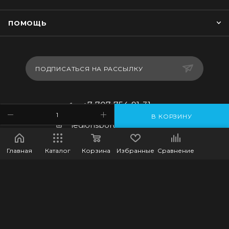
ПОМОЩЬ
ПОДПИСАТЬСЯ НА РАССЫЛКУ
+7-707-754-91-31
В КОРЗИНУ
legionsportkz@gmail.com
г.Костанай, ул. Баймагамбетова
Главная
Каталог
Корзина
Избранные
Сравнение
193, ВП-5