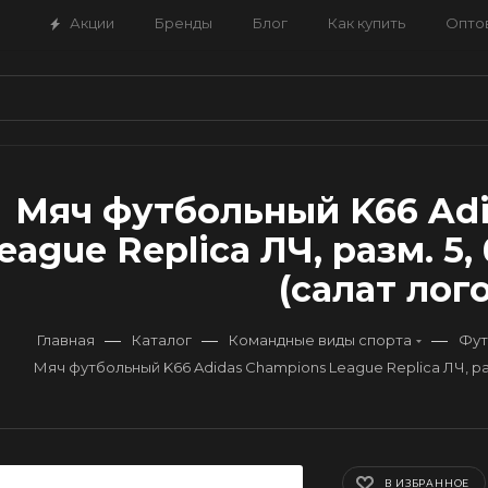
Акции
Бренды
Блог
Как купить
Опто
Мяч футбольный K66 Ad
eague Replica ЛЧ, разм. 5
(салат лого
—
—
—
Главная
Каталог
Командные виды спорта
Фут
Мяч футбольный K66 Adidas Champions League Replica ЛЧ, раз
В ИЗБРАННОЕ