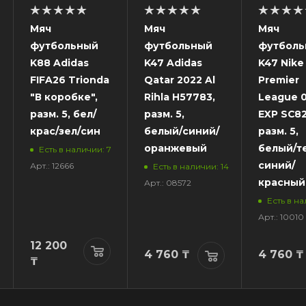
Мяч
Мяч
Мяч
футбольный
футбольный
футболь
K88 Adidas
K47 Adidas
K47 Nike 
FIFA26 Trionda
Qatar 2022 Al
Premier
"В коробке",
Rihla H57783,
League 
разм. 5, бел/
разм. 5,
EXP SC82
крас/зел/син
белый/синий/
разм. 5,
оранжевый
белый/т
Есть в наличии: 7
синий/
Арт.: 12666
Есть в наличии: 14
красный
Арт.: 08572
Есть в на
Арт.: 10010
12 200
4 760
₸
4 760
₸
₸