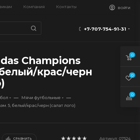
викам
Компания
Контакты
ВОЙТИ
+7-707-754-91-31
0
idas Champions
, белый/крас/черн
0
)
0
—
—
бол
Мячи футбольные
м. 5, белый/крас/черн (салат лого)
Артикул:
07524
СРАВНИТЬ