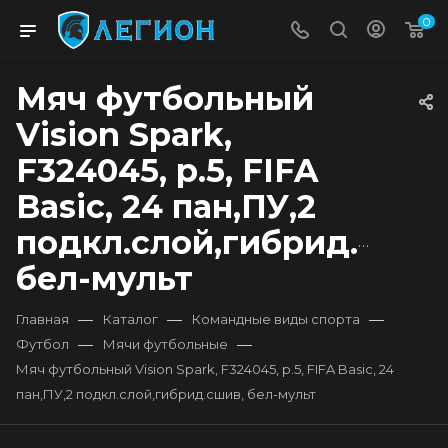
0
Мяч футбольный
Vision Spark,
F324045, р.5, FIFA
Basiс, 24 пан,ПУ,2
подкл.слой,гибрид.сшив
бел-мульт
—
—
—
Главная
Каталог
Командные виды спорта
—
—
Футбол
Мячи футбольные
Мяч футбольный Vision Spark, F324045, р.5, FIFA Basiс, 24
пан,ПУ,2 подкл.слой,гибрид.сшив, бел-мульт