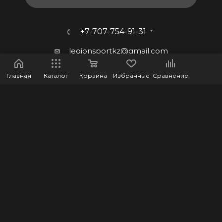
+7-707-754-91-31
legionsportkz@gmail.com
г.Костанай, ул. Баймагамбетова
Главная
Каталог
Корзина
Избранные
Сравнение
193, ВП-5
2026 © LEGION - Оптово-розничный интернет-магазин
спортивных товаров