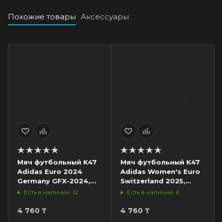
Похожие товары
Аксессуары
Мяч футбольный K47
Мяч футбольный K47
Adidas Euro 2024
Adidas Women's Euro
Germany GFX-2024,
Switzerland 2025,
разм. 5, белый/
разм. 5, белый/
Есть в наличии: 12
Есть в наличии: 6
мультиколор
зеленый/оранжевый
4 760
₸
4 760
₸