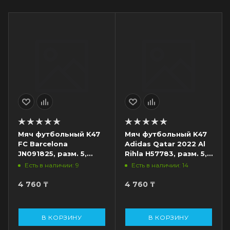
Мяч футбольный K47
Мяч футбольный K47
FC Barcelona
Adidas Qatar 2022 Al
JN091825, разм. 5,
Rihla H57783, разм. 5,
белый/бордовый/
белый/синий/
Есть в наличии: 9
Есть в наличии: 14
синий
оранжевый
4 760
₸
4 760
₸
В КОРЗИНУ
В КОРЗИНУ