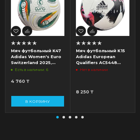
Мяч футбольный K47
Мяч футбольный K15
Adidas Women's Euro
Adidas European
Switzerland 2025,
Qualifiers AC5448
разм. 5, белый/
Replica, разм. 5,
Есть в наличии: 6
Нет в наличии
зеленый/оранжевый
белый/розовый/
черный
4 760
₸
8 250
₸
В КОРЗИНУ