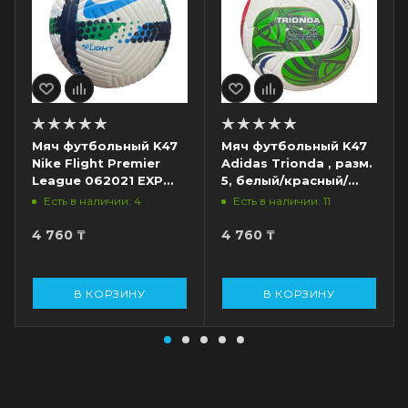
Мяч футбольный K47
Мяч футбольный K47
Nike Flight Premier
Adidas Trionda , разм.
League 062021 EXP
5, белый/красный/
SC8235, разм. 5,
синий/зеленый
Есть в наличии: 4
Есть в наличии: 11
белый/темно-синий/
зеленый
4 760
₸
4 760
₸
В КОРЗИНУ
В КОРЗИНУ