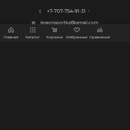
+7-707-754-91-31
legionsportkz@gmail.com
г.Костанай, ул. Баймагамбетова
Главная
Каталог
Корзина
Избранные
Сравнение
193, ВП-5
2026 © LEGION - Оптово-розничный интернет-магазин
спортивных товаров