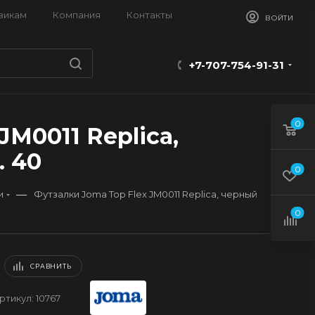
викам
Компания
Контакты
ВОЙТИ
+7-707-754-91-31
0
JM0011 Replica,
. 40
0
—
и
Футзалки Joma Top Flex JM0011 Replica, черный
0
СРАВНИТЬ
ртикул:
10767