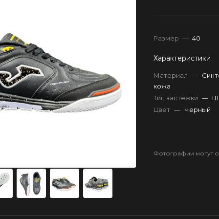
Размер
—
40
Характеристики
Материал
—
Синт
кожа
Тип застежки
—
Ш
Цвет
—
Черный
Фотографии могут от