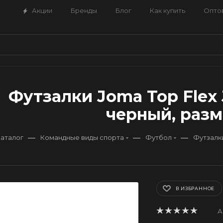
Акции
Бренды
Блог
Как купить
Опто
Футзалки Joma Top Flex 
черный, разм
—
—
—
аталог
Командные виды спорта
Футбол
Футзалк
В ИЗБРАННОЕ
А