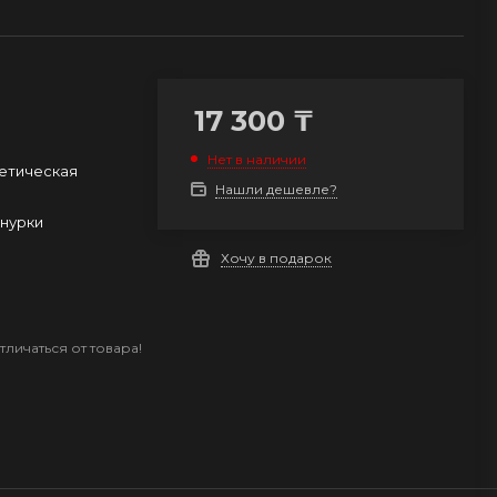
17 300
₸
Нет в наличии
етическая
Нашли дешевле?
нурки
Хочу в подарок
личаться от товара!