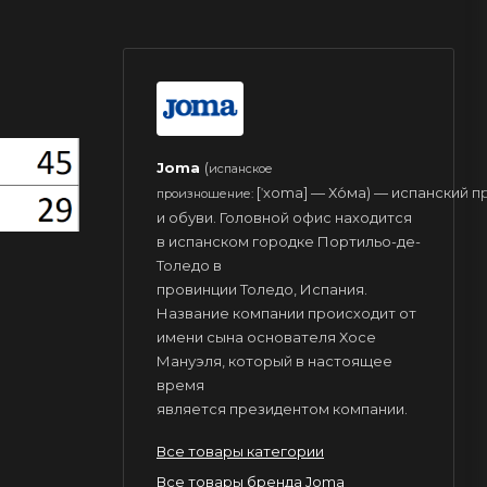
Joma
(
испанское
[ˈxoma] — Хо́ма) — испанский
произношение:
и обуви. Головной офис находится
в испанском городке Портильо-де-
Толедо в
провинции Толедо, Испания.
Название компании происходит от
имени сына основателя Хосе
Мануэля, который в настоящее
время
является президентом компании.
Все товары категории
Все товары бренда Joma