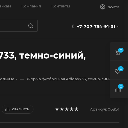
викам
Компания
Контакты
ВОЙТИ
+7-707-754-91-31
0
33, темно-синий,
0
—
ольные
Форма футбольная Adidas 733, темно-синий
0
Артикул:
06854
СРАВНИТЬ