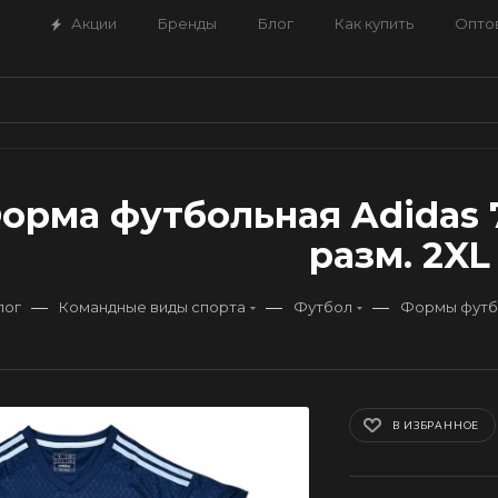
Акции
Бренды
Блог
Как купить
Опто
орма футбольная Adidas 7
разм. 2XL
—
—
—
лог
Командные виды спорта
Футбол
Формы футб
В ИЗБРАННОЕ