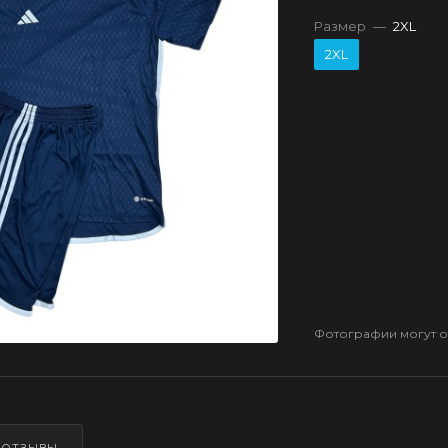
Размер
—
2XL
2XL
Фотографии могут от