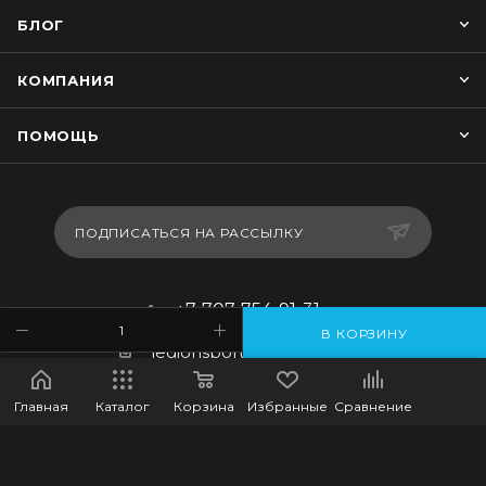
БЛОГ
КОМПАНИЯ
ПОМОЩЬ
ПОДПИСАТЬСЯ НА РАССЫЛКУ
+7-707-754-91-31
В КОРЗИНУ
legionsportkz@gmail.com
г.Костанай, ул. Баймагамбетова
Главная
Каталог
Корзина
Избранные
Сравнение
193, ВП-5