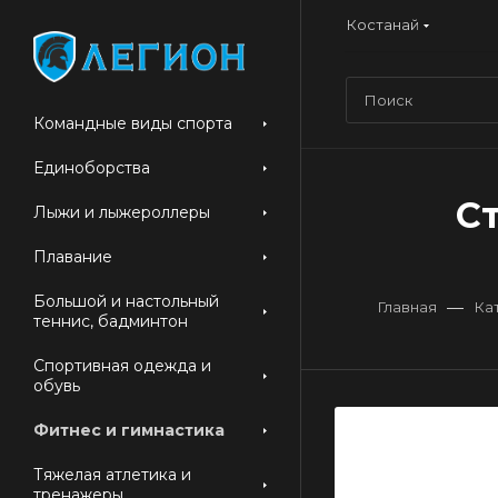
Костанай
Командные виды спорта
Единоборства
Ст
Лыжи и лыжероллеры
Плавание
Большой и настольный
—
Главная
Ка
теннис, бадминтон
Спортивная одежда и
обувь
Фитнес и гимнастика
Тяжелая атлетика и
тренажеры