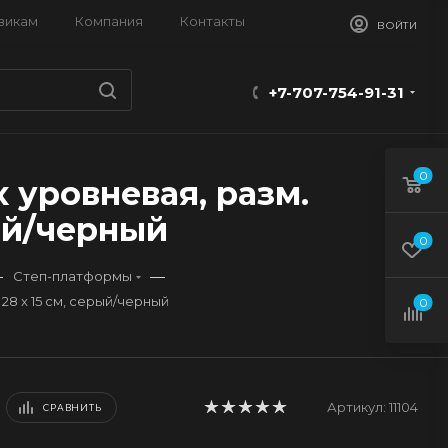
викам
Компания
Контакты
ВОЙТИ
+7-707-754-91-31
0
 уровневая, разм.
рый/черный
0
—
—
Степ-платформы
28 x 15 см, серый/черный
0
Артикул:
11104
СРАВНИТЬ