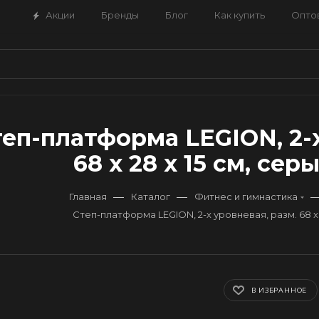
Акции
Бренды
Блог
Как купить
Опто
еп-платформа LEGION, 2-х
68 x 28 x 15 см, се
—
—
Главная
Каталог
Фитнес и гимнастика
Степ-платформа LEGION, 2-х уровневая, разм. 68 x 
В ИЗБРАННОЕ