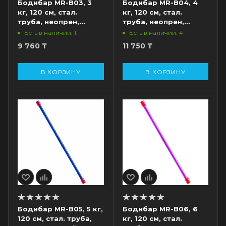
Бодибар MR-B03, 3
Бодибар MR-B04, 4
кг, 120 см, стал.
кг, 120 см, стал.
труба, неопрен,
труба, неопрен,
зеленый
красный
Есть в наличии: 1
Есть в наличии: 4
9 760
₸
11 750
₸
В КОРЗИНУ
В КОРЗИНУ
Бодибар MR-B05, 5 кг,
Бодибар MR-B06, 6
120 см, стал. труба,
кг, 120 см, стал.