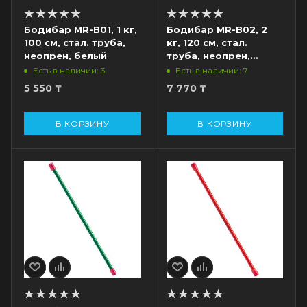
Бодибар MR-B01, 1 кг,
Бодибар MR-B02, 2
100 см, стал. труба,
кг, 120 см, стал.
неопрен, белый
труба, неопрен,
желтый
Есть в наличии: 3
Есть в наличии: 7
5 550
₸
7 770
₸
В КОРЗИНУ
В КОРЗИНУ