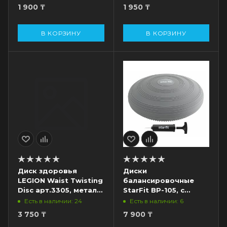
1 900
₸
1 950
₸
В КОРЗИНУ
В КОРЗИНУ
Диск здоровья
Диски
LEGION Waist Twisting
балансировочные
Disc арт.3305, металл,
StarFit BP-105, с
синий/желтый
насосом, комплект,
Есть в наличии: 24
Есть в наличии: 6
серый
3 750
₸
7 900
₸