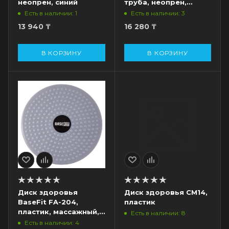
неопрен, синий
труба, неопрен,
фиолетовый
Есть в наличии: 1
Есть в наличии: 3
13 940
₸
16 280
₸
В КОРЗИНУ
В КОРЗИНУ
Диск здоровья
Диск здоровья CM14,
BaseFit FA-204,
пластик
пластик, массажный,
Есть в наличии: 8
серый
Есть в наличии: 4