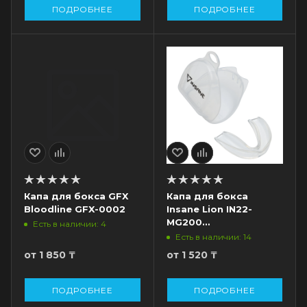
ПОДРОБНЕЕ
ПОДРОБНЕЕ
Капа для бокса GFX
Капа для бокса
Bloodline GFX-0002
Insane Lion IN22-
MG200
Есть в наличии: 4
(ЦБ-00003843),
Есть в наличии: 14
взрослая, с
от
1 850 ₸
от
1 520 ₸
футляром,
прозрачный
ПОДРОБНЕЕ
ПОДРОБНЕЕ