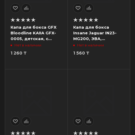
Капа для бокса GFX
Капа для бокса
Bloodline KAIIA GFX-
Insane Jaguar IN23-
0005, детская, с
MG200, ЭВА,
футляром, черный
взрослая, черный/
Нет в наличии
Нет в наличии
белый
1 260
₸
1 560
₸