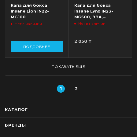
Капа для бокса
Капа для бокса
Insane Lion IN22-
Insane Lynx IN23-
MG100
MG500, ЭВА,
взрослая, белый/
Нет в наличии
Нет в наличии
черный
2 050
₸
ПОДРОБНЕЕ
ПОКАЗАТЬ ЕЩЕ
1
2
КАТАЛОГ
БРЕНДЫ