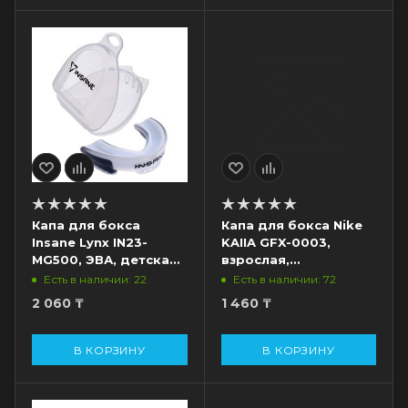
Капа для бокса
Капа для бокса Nike
Insane Lynx IN23-
KAIIA GFX-0003,
MG500, ЭВА, детская,
взрослая,
белый/черный
прозрачный
Есть в наличии: 22
Есть в наличии: 72
2 060
₸
1 460
₸
В КОРЗИНУ
В КОРЗИНУ