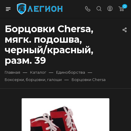
0
Борцовки Chersa,
мягк. подошва,
черный/красный,
разм. 39
—
—
—
Главная
Каталог
Единоборства
—
Боксерки, борцовки, галоши
Борцовки Chersa