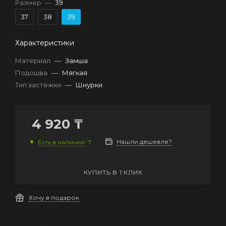
Размер
—
39
37
38
39
Характеристики
Материал
—
Замша
Подошва
—
Мягкая
Тип застежки
—
Шнурки
4 920
₸
Нашли дешевле?
Есть в наличии
: 7
КУПИТЬ В 1 КЛИК
Хочу в подарок