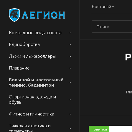
Костанай
Командные виды спорта
Единоборства
Р
Лыжи и лыжероллеры
Плавание
Большой и настольный
теннис, бадминтон
Гл
Спортивная одежда и
обувь
Фитнес и гимнастика
Тяжелая атлетика и
Новинка
тренажеры