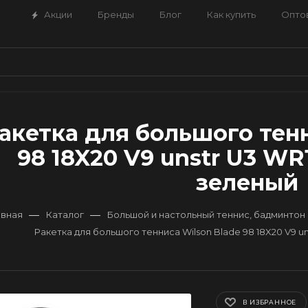
Акции
Бренды
Блог
Как купить
Опто
акетка для большого тенн
98 18X20 V9 unstr U3 WR1
зеленый
—
—
авная
Каталог
Большой и настольный теннис, бадминтон
Ракетка для большого тенниса Wilson Blade 98 18X20 V9 un
В ИЗБРАННОЕ