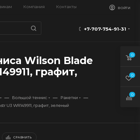
викам
Компания
Контакты
ВОЙТИ
+7-707-754-91-31
0
иса Wilson Blade
49911, графит,
0
0
—
—
—
Большой теннис
Ракетки
str U3 WR149911, графит, зеленый
СРАВНИТЬ