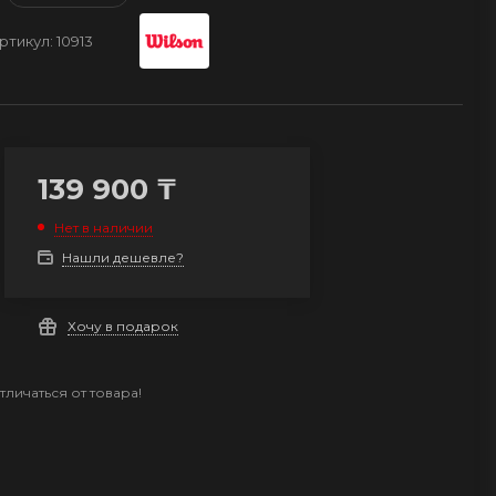
ртикул:
10913
139 900
₸
Нет в наличии
Нашли дешевле?
Хочу в подарок
личаться от товара!