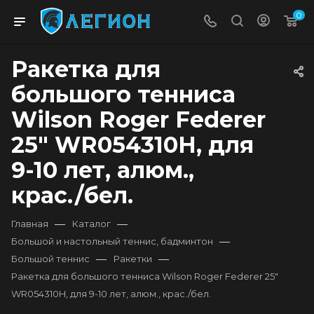
0
Ракетка для
большого тенниса
Wilson Roger Federer
25" WR054310H, для
9-10 лет, алюм.,
крас./бел.
—
—
Главная
Каталог
—
Большой и настольный теннис, бадминтон
—
—
Большой теннис
Ракетки
Ракетка для большого тенниса Wilson Roger Federer 25"
WR054310H, для 9-10 лет, алюм., крас./бел.