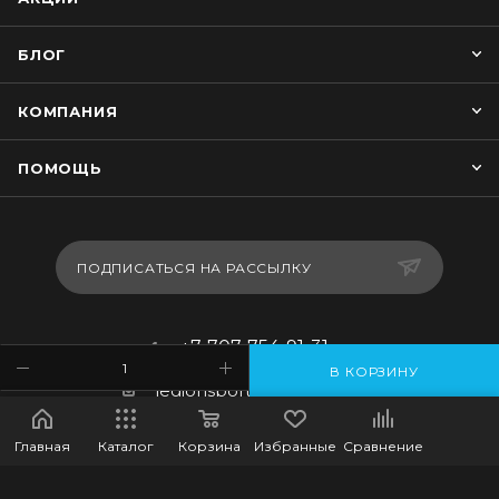
БЛОГ
КОМПАНИЯ
ПОМОЩЬ
ПОДПИСАТЬСЯ НА РАССЫЛКУ
+7-707-754-91-31
В КОРЗИНУ
legionsportkz@gmail.com
г.Костанай, ул. Баймагамбетова
Главная
Каталог
Корзина
Избранные
Сравнение
193, ВП-5