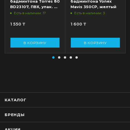
бадминтона Torres 80
бадминтона Yonex
BD23107, ПВХ, упак. 6
Mavis 350CP, желтый
шт., сред.скор., белый
Есть в наличии: 17
Есть в наличии: 3
1 550
₸
1 600
₸
В КОРЗИНУ
В КОРЗИНУ
КАТАЛОГ
БРЕНДЫ
АКЦИИ