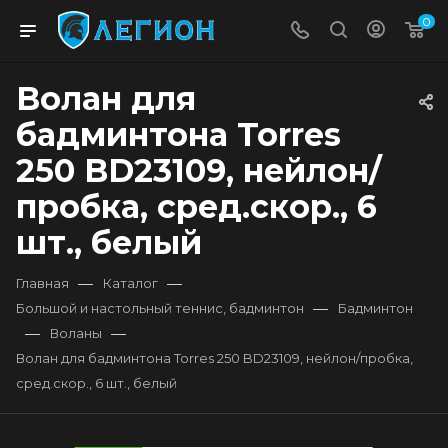
0
Волан для
бадминтона Torres
250 BD23109, нейлон/
пробка, сред.скор., 6
шт., белый
—
—
Главная
Каталог
—
Большой и настольный теннис, бадминтон
Бадминтон
—
—
Воланы
Волан для бадминтона Torres 250 BD23109, нейлон/пробка,
сред.скор., 6 шт., белый