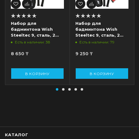
Набор для
Набор для
бадминтона Wish
бадминтона Wish
Steeltec 9, сталь, 2
Steeltec 9, сталь, 2
ракетки, белый/
ракетки, 2 волана,
Есть в наличии: 38
Есть в наличии: 79
красный
белый/синий
8 650
₸
9 250
₸
В КОРЗИНУ
В КОРЗИНУ
КАТАЛОГ