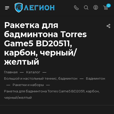
0
Ракетка для
бадминтона Torres
Game5 BD20511,
карбон, черный/
желтый
—
—
Главная
Каталог
—
Большой и настольный теннис, бадминтон
Бадминтон
—
—
Ракетки и наборы
Ракетка для бадминтона Torres Game5 BD20511, карбон,
черный/желтый