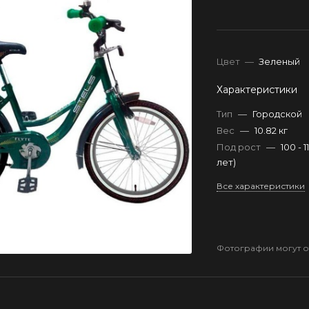
Цвет
—
Зеленый
Характеристики
Тип
—
Городской
Вес
—
10.82 кг
Под рост
—
100 - 1
лет)
Все характеристики
Фотографии могут от