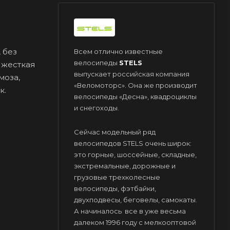
 без
Всем отлично известные
велосипеды
STELS
 жесткая
выпускает российская компания
моза,
«Веломоторс». Она же производит
к.
велосипеды «Десна», квадроциклы
и снегоходы.
Сейчас модельный ряд
велосипедов STELS очень широк:
это горные, шоссейные, складные,
экстремальные, дорожные и
грузовые трехколесные
велосипеды, фэтбайки,
двухподвесы, беговелы, самокаты.
А начиналось все в уже весьма
далеком 1996 году с мелкооптовой