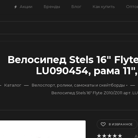
Акции
Бренды
Блог
Как купить
Опто
Велосипед Stels 16" Flyte
LU090454, рама 11"
—
—
—
Каталог
Велоспорт, ролики, самокаты и скейтборды
Велосипед Stels 16" Flyte Z010/Z011 арт. LU
В ИЗБРАННОЕ
А