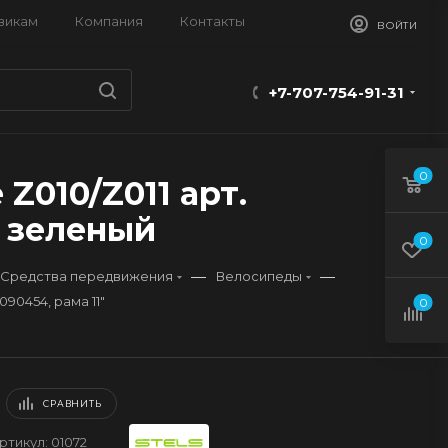
викам
Компания
Контакты
ВОЙТИ
+7-707-754-91-31
0
 Z010/Z011 арт.
, зеленый
0
—
—
Средства передвижения
Велосипеды
090454, рама 11"
0
СРАВНИТЬ
ртикул:
01072