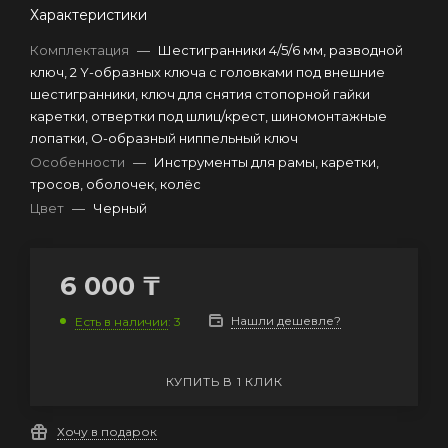
Характеристики
Комплектация
—
Шестигранники 4/5/6 мм, разводной
ключ, 2 Y-образных ключа с головками под внешние
шестигранники, ключ для снятия стопорной гайки
каретки, отвертки под шлиц/крест, шиномонтажные
лопатки, О-образный ниппельный ключ
Особенности
—
Инструменты для рамы, каретки,
тросов, оболочек, колёс
Цвет
—
Черный
6 000
₸
Нашли дешевле?
Есть в наличии
: 3
КУПИТЬ В 1 КЛИК
Хочу в подарок