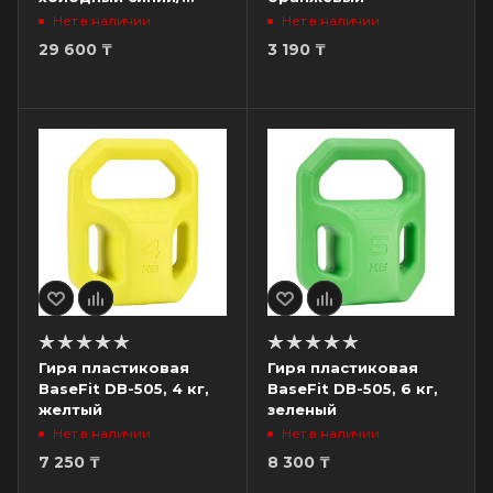
темно-серый
Нет в наличии
Нет в наличии
29 600
₸
3 190
₸
Гиря пластиковая
Гиря пластиковая
BaseFit DB-505, 4 кг,
BaseFit DB-505, 6 кг,
желтый
зеленый
Нет в наличии
Нет в наличии
7 250
₸
8 300
₸