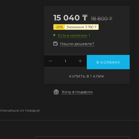
15 040
₸
18 800
₸
-
20
%
Экономия
3 760
₸
Есть в наличии
: 1
Нашли дешевле?
В КОРЗИНУ
КУПИТЬ В 1 КЛИК
Хочу в подарок
личаться от товара!