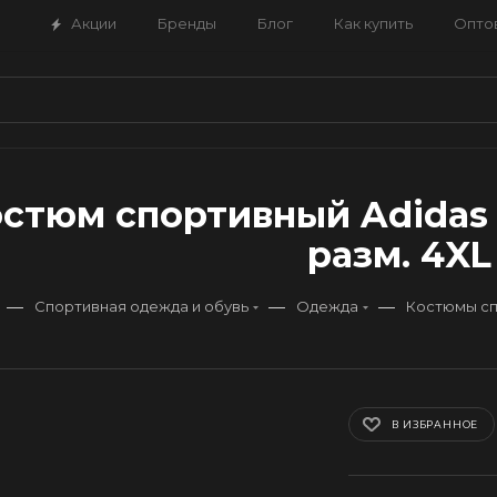
Акции
Бренды
Блог
Как купить
Опто
стюм спортивный Adidas а
разм. 4XL
—
—
—
Спортивная одежда и обувь
Одежда
Костюмы с
В ИЗБРАННОЕ