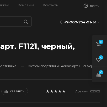
викам
Компания
Контакты
ВОЙТИ
+7-707-754-91-31
0
рт. F1121, черный,
0
—
портивные
Костюм спортивный Adidas арт. F1121, черный
0
Артикул:
05005
СРАВНИТЬ