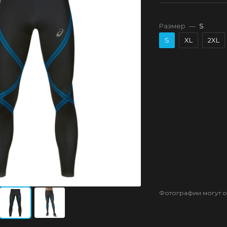
Размер
—
S
S
XL
2XL
Фотографии могут от