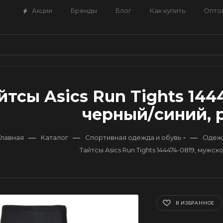
Акции
Бренды
Блог
Как купить
Опто
йтсы Asics Run Tights 144
черный/синий, р
—
—
—
Главная
Каталог
Спортивная одежда и обувь
Одеж
Тайтсы Asics Run Tights 144474-0819, мужс
В ИЗБРАННОЕ