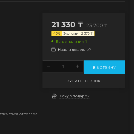
21 330
₸
23 700
₸
-
10
%
Экономия
2 370
₸
Есть в наличии
: 1
Нашли дешевле?
В КОРЗИНУ
КУПИТЬ В 1 КЛИК
Хочу в подарок
личаться от товара!