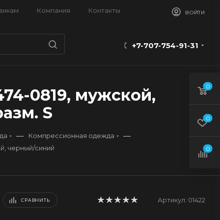
викам
Компания
Контакты
ВОЙТИ
+7-707-754-91-31
0
474-0819, мужской,
азм. S
0
—
—
да
Компрессионная одежда
кой, черный/синий
0
Артикул:
01422
СРАВНИТЬ