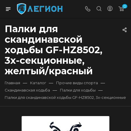
0
Палки для
скандинавской
ходьбы GF-HZ8502,
3х-секционные,
желтый/красный
—
—
—
Главная
Каталог
Прочие виды спорта
—
—
Скандинавская ходьба
Палки для ходьбы
Палки для скандинавской ходьбы GF-HZ8502, 3х-секционные