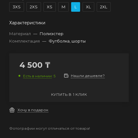
3XS
2XS
XS
M
L
XL
2XL
Характеристики
Материал
—
Полиэстер
Комплектация
—
Футболка, шорты
4 500
₸
Нашли дешевле?
Есть в наличии
: 5
КУПИТЬ В 1 КЛИК
Хочу в подарок
Фотографии могут отличаться от товара!