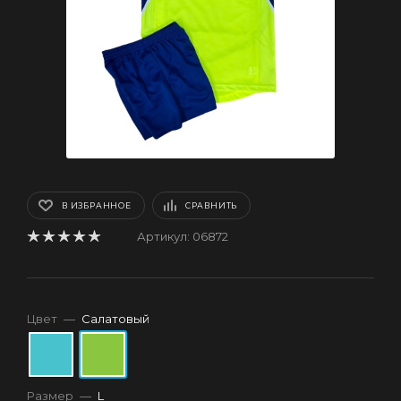
В ИЗБРАННОЕ
СРАВНИТЬ
Артикул:
06872
Цвет
—
Салатовый
Размер
—
L