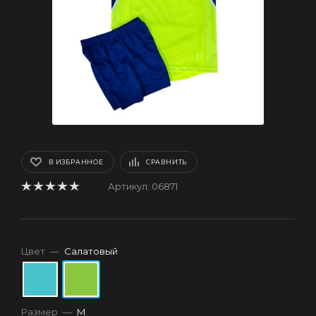
В ИЗБРАННОЕ
СРАВНИТЬ
Артикул:
06871
Цвет
—
Салатовый
Размер
—
M