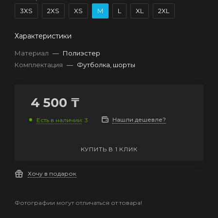
3XS
2XS
XS
M
L
XL
2XL
Характеристики
Материал
—
Полиэстер
Комплектация
—
Футболка, шорты
4 500
₸
Нашли дешевле?
Есть в наличии
: 3
КУПИТЬ В 1 КЛИК
Хочу в подарок
Фотографии могут отличаться от товара!