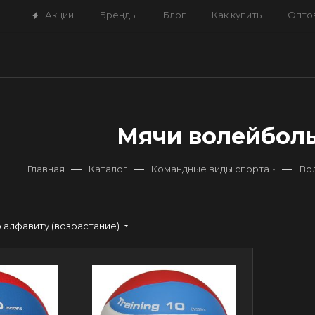
Акции
Бренды
Блог
Как купить
Опто
Мячи волейбол
—
—
—
Главная
Каталог
Командные виды спорта
Во
 алфавиту (возрастание)