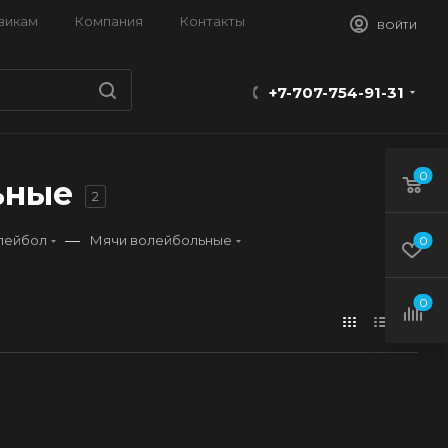
викам
Компания
Контакты
ВОЙТИ
+7-707-754-91-31
0
ьные
2
—
лейбол
Мячи волейбольные
0
0