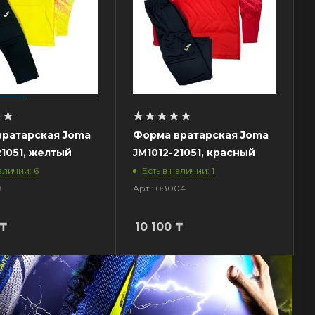
вратарская Joma
Форма вратарская Joma
21051, желтый
JM1012-21051, красный
аличии: 6
Есть в наличии: 1
9
Арт.: 08004
₸
10 100
₸