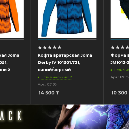
кая Joma
Кофта вратарская Joma
Форма 
051,
Derby IV 101301.721,
JM1012-
рный
синий/черный
Есть в н
Есть в наличии: 2
Арт.: 1203
Арт.: 05168
14 500
₸
10 300