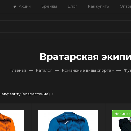
Акции
Бренды
Блог
Как купить
Опто
Вратарская экип
—
—
—
Главная
Каталог
Командные виды спорта
Фу
 алфавиту (возрастание)
Новинка