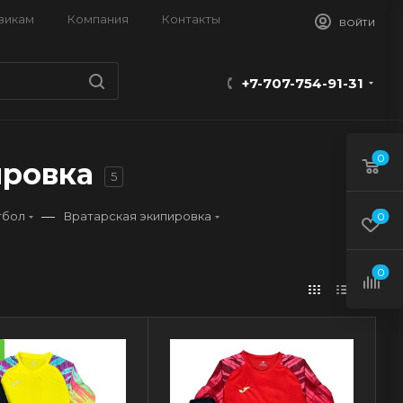
викам
Компания
Контакты
ВОЙТИ
+7-707-754-91-31
0
ировка
5
—
тбол
Вратарская экипировка
0
0