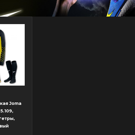
кая Joma
5.109,
гетры,
овый