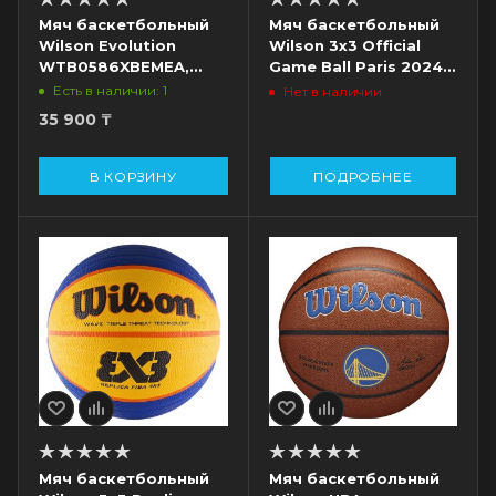
Мяч баскетбольный
Мяч баскетбольный
Wilson Evolution
Wilson 3x3 Official
WTB0586XBEMEA,
Game Ball Paris 2024
разм. 6
WZ1011502XB6F
Есть в наличии: 1
Нет в наличии
35 900
₸
В КОРЗИНУ
ПОДРОБНЕЕ
Мяч баскетбольный
Мяч баскетбольный