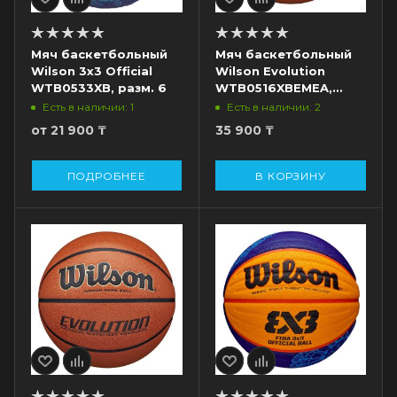
Мяч баскетбольный
Мяч баскетбольный
Wilson 3x3 Official
Wilson Evolution
WTB0533XB, разм. 6
WTB0516XBEMEA,
разм. 7
Есть в наличии: 2
Есть в наличии: 1
от
21 900 ₸
35 900
₸
ПОДРОБНЕЕ
В КОРЗИНУ