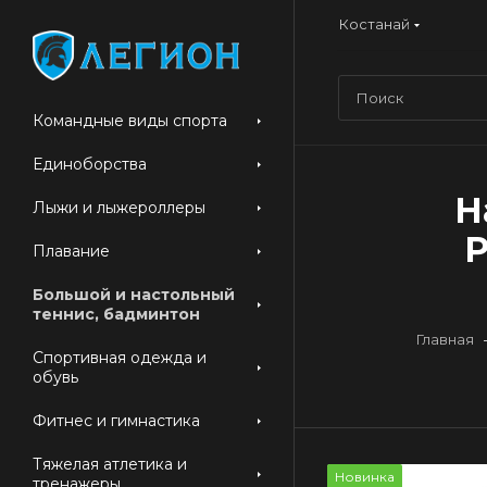
Костанай
Командные виды спорта
Единоборства
Н
Лыжи и лыжероллеры
P
Плавание
Большой и настольный
теннис, бадминтон
Главная
Спортивная одежда и
обувь
Фитнес и гимнастика
Тяжелая атлетика и
Новинка
тренажеры