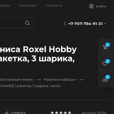
викам
Компания
Контакты
ВОЙТИ
+7-707-754-91-31
0
ниса Roxel Hobby
акетка, 3 шарика,
0
0
—
—
Настольный теннис
Ракетки и наборы
04521), 1 ракетка, 3 шарика, чехол
Артикул:
10754
СРАВНИТЬ