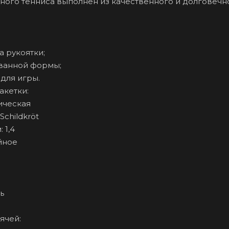
ьного тенниса выполнен из качественного и долговечн
 рукоятки;
ванной формы;
для игры.
акетки:
ическая
Schildkröt
 1,4
йное
ь
ячей: