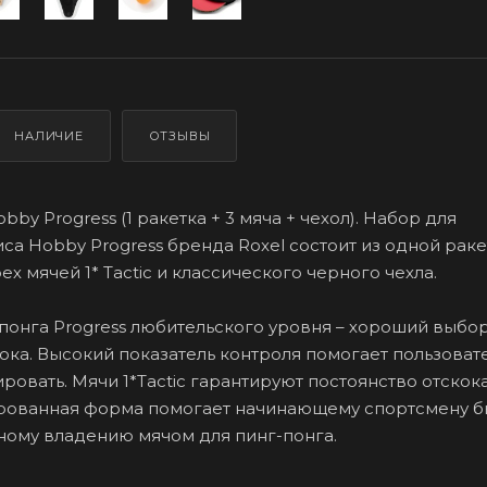
НАЛИЧИЕ
ОТЗЫВЫ
bby Progress (1 ракетка + 3 мяча + чехол). Набор для
са Hobby Progress бренда Roxel состоит из одной рак
рех мячей 1* Tactic и классического черного чехла.
-понга Progress любительского уровня – хороший выбо
ка. Высокий показатель контроля помогает пользоват
овать. Мячи 1*Tactic гарантируют постоянство отскока
рованная форма помогает начинающему спортсмену б
ному владению мячом для пинг-понга.