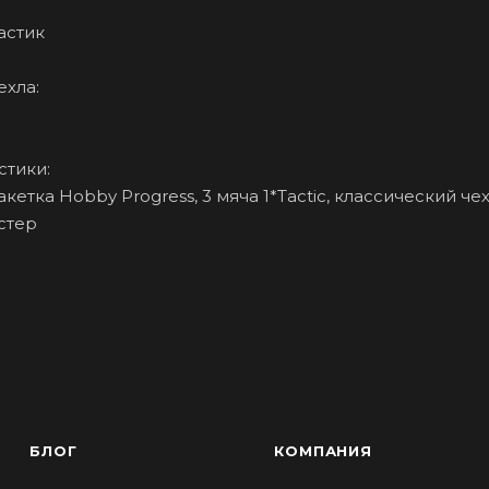
астик
ехла:
стики:
акетка Hobby Progress, 3 мяча 1*Tactic, классический че
стер
БЛОГ
КОМПАНИЯ