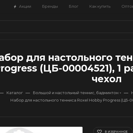
Акции
Бренды
Блог
Как купить
Опто
абор для настольного тен
rogress (ЦБ-00004521), 1 р
чехол
—
—
—
Каталог
Большой и настольный теннис, бадминтон
Набор для настольного тенниса Roxel Hobby Progress (ЦБ-000
В ИЗБРАННОЕ