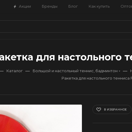
Акции
Бренды
Блог
Как купить
Опто
акетка для настольного те
—
—
—
Каталог
Большой и настольный теннис, бадминтон
Ракетка для настольного тенниса Fl
В ИЗБРАННОЕ