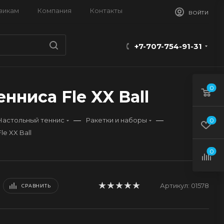
викам
Компания
Контакты
ВОЙТИ
+7-707-754-91-31
0
нниса Fle XX Ball
—
—
Настольный теннис
Ракетки и наборы
0
e XX Ball
0
Артикул:
01578
СРАВНИТЬ