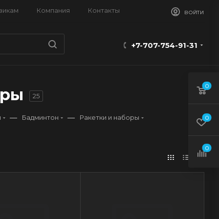
викам
Компания
Контакты
ВОЙТИ
+7-707-754-91-31
0
оры
25
—
—
н
Бадминтон
Ракетки и наборы
0
0