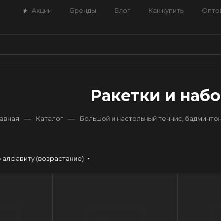
Акции
Бренды
Блог
Как купить
Опто
Ракетки и наб
—
—
лавная
Каталог
Большой и настольный теннис, бадминто
 алфавиту (возрастание)