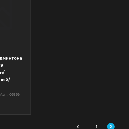
админтона
19
н/
ный/
Арт.: 05968
1
2