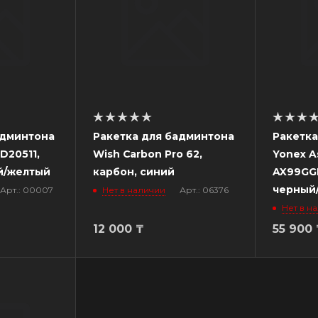
админтона
Ракетка для бадминтона
Ракетка
D20511,
Wish Carbon Pro 62,
Yonex A
й/желтый
карбон, синий
AX99GGE
черный
Арт.: 00007
Нет в наличии
Арт.: 06376
Нет в н
12 000
₸
55 900