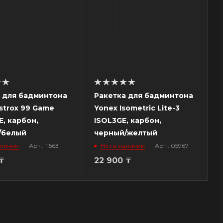
 для бадминтона
Ракетка для бадминтона
strox 99 Game
Yonex Isometric Lite-3
, карбон,
ISOL3GE, карбон,
/белый
черный/желтый
аличии
Арт.: 11563
Нет в наличии
Арт.: 05967
₸
22 900
₸