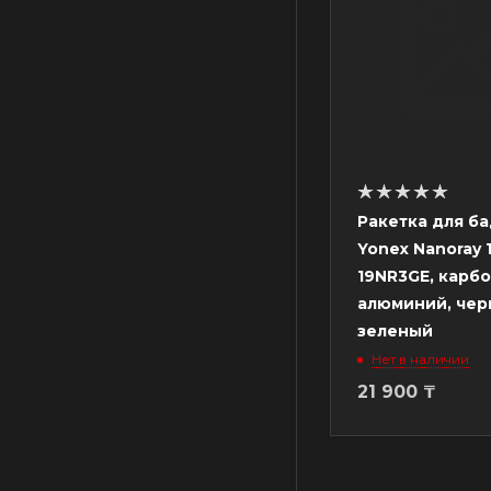
Ракетка для б
Yonex Nanoray 
19NR3GE, карбо
алюминий, чер
зеленый
Нет в наличии
21 900
₸