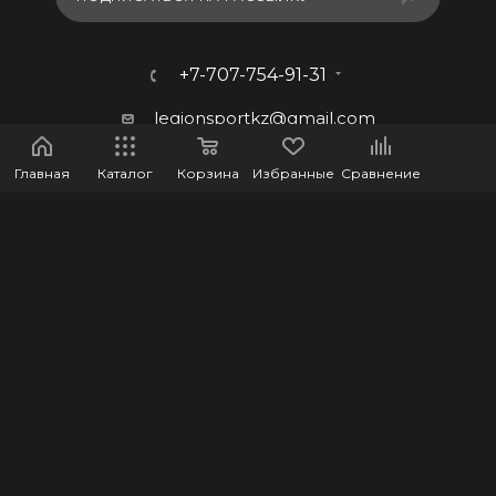
+7-707-754-91-31
legionsportkz@gmail.com
г.Костанай, ул. Баймагамбетова
Главная
Каталог
Корзина
Избранные
Сравнение
193, ВП-5
2026 © LEGION - Оптово-розничный интернет-магазин
спортивных товаров