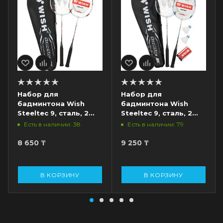
Набор для
Набор для
бадминтона Wish
бадминтона Wish
Steeltec 9, сталь, 2
Steeltec 9, сталь, 2
ракетки, белый/
ракетки, 2 волана,
Есть в наличии: 38
Есть в наличии: 79
красный
белый/синий
8 650
₸
9 250
₸
В КОРЗИНУ
В КОРЗИНУ